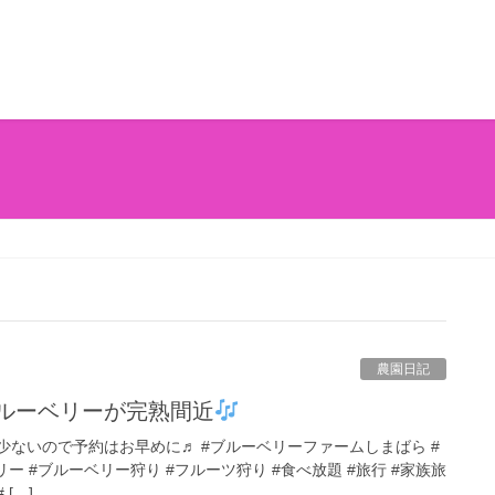
農園日記
ブルーベリーが完熟間近
ないので予約はお早めに♬ #ブルーベリーファームしまばら #
ー #ブルーベリー狩り #フルーツ狩り #食べ放題 #旅行 #家族旅
[…]